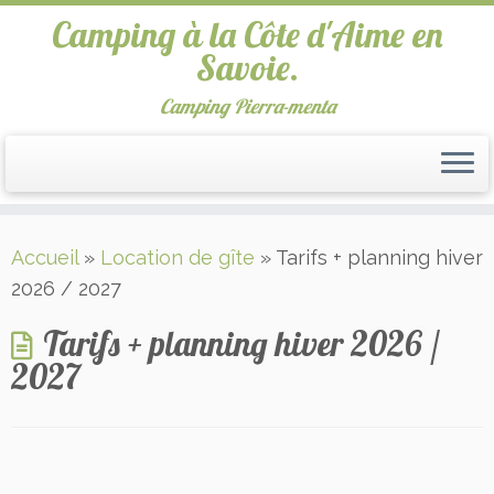
Camping à la Côte d'Aime en
Savoie.
Camping Pierra-menta
Passer
Accueil
»
Location de gîte
»
Tarifs + planning hiver
au
2026 / 2027
contenu
Tarifs + planning hiver 2026 /
2027