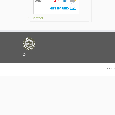
Contact
t>
·
© 202