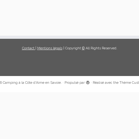
Contact
|
Mentions légals
| Copyright
©
All Rights Reserved.
6
Camping à la Côte d'Aime en Savoie.
·
Propulsé par
·
Réalisé avec the
Thème Cust